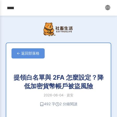
🌐
← 返回部落格
提領白名單與 2FA 怎麼設定？降
低加密貨幣帳戶被盜風險
2026-06-04
·
資安
492 字
2 分鐘閱讀