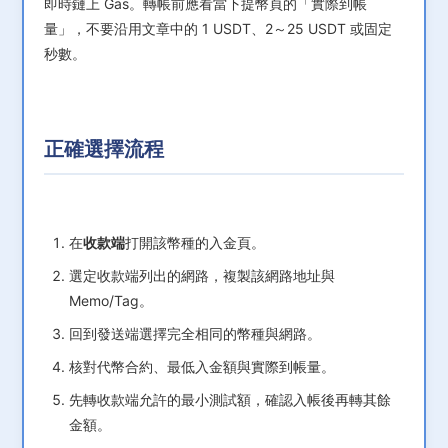
即時鏈上 Gas。轉帳前應看當下提幣頁的「實際到帳
量」，不要沿用文章中的 1 USDT、2～25 USDT 或固定
秒數。
正確選擇流程
在
收款端
打開該幣種的入金頁。
選定收款端列出的網路，複製該網路地址與
Memo/Tag。
回到發送端選擇完全相同的幣種與網路。
核對代幣合約、最低入金額與實際到帳量。
先轉收款端允許的最小測試額，確認入帳後再轉其餘
金額。