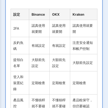
設定
Binance
OKX
Kraken
認真使用
認真使用
認真使用就要
2FA
就要開
就要開
開
反釣魚
注意安全通知
有就設定
有就設定
碼
和帳戶控制
提領白
大額前先
大額前先
大額前先設定
名單
設定
設定
登入和
裝置紀
定期檢查
定期檢查
定期檢查
錄
產品風
不懂槓桿
不懂槓桿
產品較保守，
控
就不要碰
就不要碰
但仍要確認